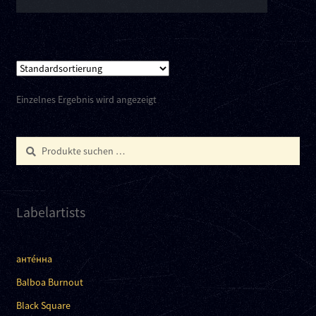
Einzelnes Ergebnis wird angezeigt
Suchen
Suchen
nach:
Labelartists
анте́нна
Balboa Burnout
Black Square