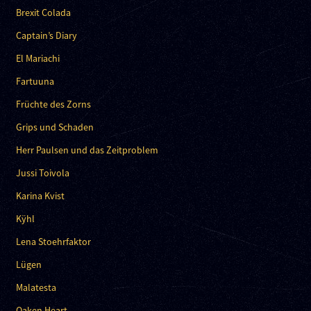
Brexit Colada
Captain’s Diary
El Mariachi
Fartuuna
Früchte des Zorns
Grips und Schaden
Herr Paulsen und das Zeitproblem
Jussi Toivola
Karina Kvist
Kÿhl
Lena Stoehrfaktor
Lügen
Malatesta
Oaken Heart