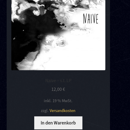
Kontakt
Links
Naive – s.t. LP
12,00
€
inkl. 19 % MwSt.
zzgl.
Versandkosten
In den Warenkorb