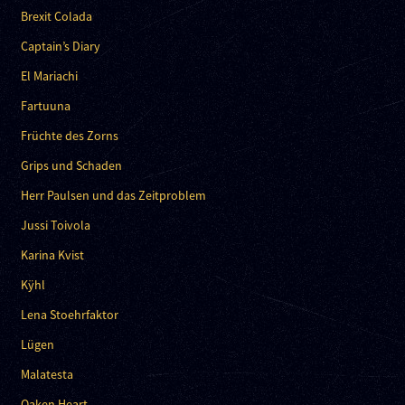
Brexit Colada
Captain’s Diary
El Mariachi
Fartuuna
Früchte des Zorns
Grips und Schaden
Herr Paulsen und das Zeitproblem
Jussi Toivola
Karina Kvist
Kÿhl
Lena Stoehrfaktor
Lügen
Malatesta
Oaken Heart