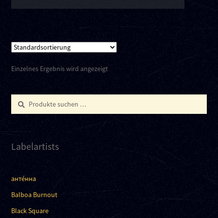
Einzelnes Ergebnis wird angezeigt
Suchen
Suchen
nach:
Labelartists
анте́нна
Balboa Burnout
Black Square