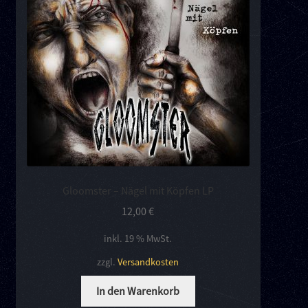
Kontakt
Links
Gloomster – Nägel mit Köpfen LP
12,00
€
inkl. 19 % MwSt.
zzgl.
Versandkosten
In den Warenkorb