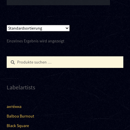
Einzelnes Ergebnis wird angezeigt
Suchen
Suchen
nach:
Labelartists
анте́нна
Balboa Burnout
Black Square