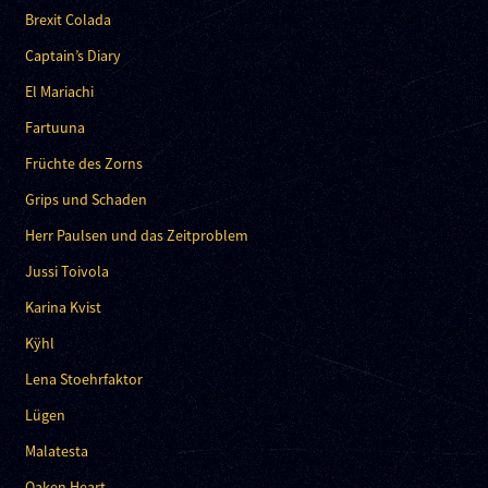
Brexit Colada
Captain’s Diary
El Mariachi
Fartuuna
Früchte des Zorns
Grips und Schaden
Herr Paulsen und das Zeitproblem
Jussi Toivola
Karina Kvist
Kÿhl
Lena Stoehrfaktor
Lügen
Malatesta
Oaken Heart