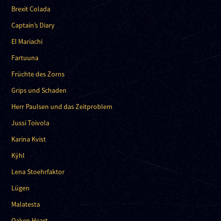
Brexit Colada
Captain’s Diary
El Mariachi
Fartuuna
Früchte des Zorns
Grips und Schaden
Herr Paulsen und das Zeitproblem
Jussi Toivola
Karina Kvist
Kÿhl
Lena Stoehrfaktor
Lügen
Malatesta
Oaken Heart