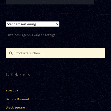
Einzelnes Ergebnis wird angezeigt
Suchen
Suchen
nach:
Labelartists
анте́нна
Balboa Burnout
Black Square