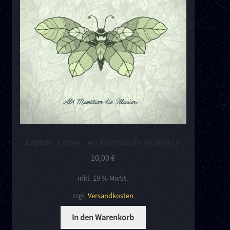
Kontakt
Links
Captain´s Diary – Als Munition die Illusion LP
10,00
€
inkl. 19 % MwSt.
zzgl.
Versandkosten
In den Warenkorb