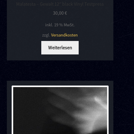
Malatesta – Gewalt 12″ black Vinyl Testpress
30,00
€
inkl. 19 % MwSt.
zzgl.
Versandkosten
Weiterlesen