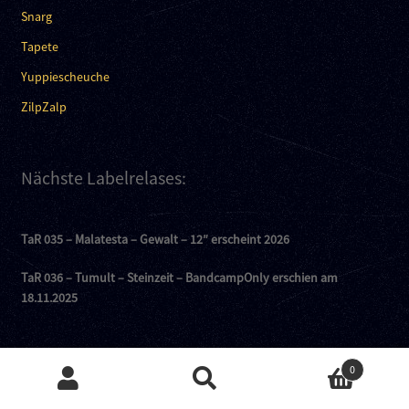
Snarg
Tapete
Yuppiescheuche
ZilpZalp
Nächste Labelrelases:
TaR 035 – Malatesta – Gewalt – 12″ erscheint 2026
TaR 036 – Tumult – Steinzeit – BandcampOnly erschien am
18.11.2025
0