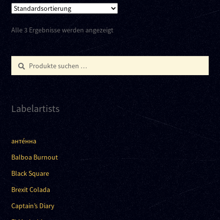
Alle 3 Ergebnisse werden angezeigt
Suchen
Suchen
nach:
Labelartists
анте́нна
Balboa Burnout
Black Square
Brexit Colada
Captain’s Diary