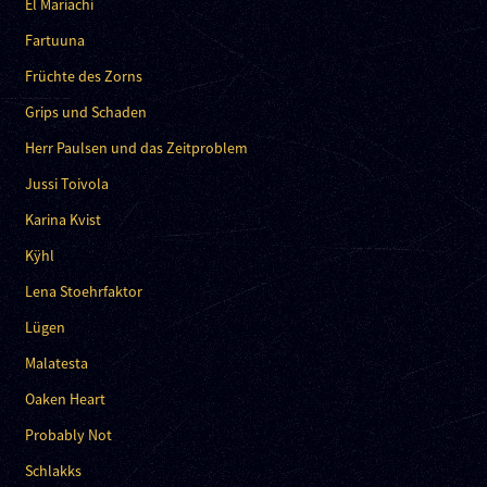
El Mariachi
Fartuuna
Früchte des Zorns
Grips und Schaden
Herr Paulsen und das Zeitproblem
Jussi Toivola
Karina Kvist
Kÿhl
Lena Stoehrfaktor
Lügen
Malatesta
Oaken Heart
Probably Not
Schlakks