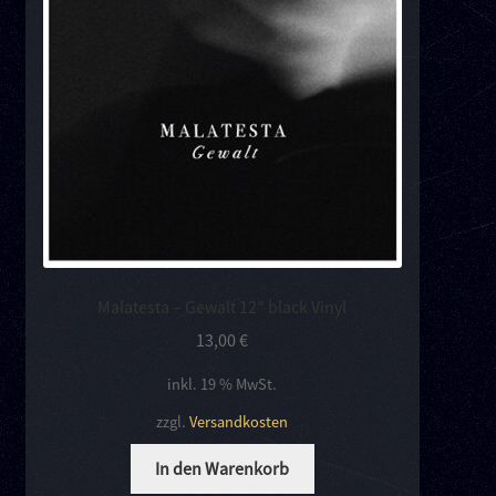
Kontakt
Links
Malatesta – Gewalt 12″ black Vinyl
13,00
€
inkl. 19 % MwSt.
zzgl.
Versandkosten
In den Warenkorb