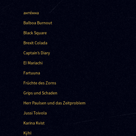
анте́нна
Balboa Burnout
Black Square
Brexit Colada
Captain’s Diary
El Mariachi
Fartuuna
Früchte des Zorns
Grips und Schaden
Herr Paulsen und das Zeitproblem
Jussi Toivola
Karina Kvist
Kÿhl