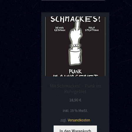
Mit Schmackes! – Punk im
Ruhrgebiet
18,90
€
inkl. 19 % MwSt.
zzgl.
Versandkosten
In den Warenkorb