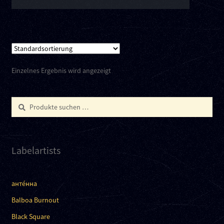
Einzelnes Ergebnis wird angezeigt
Suchen
Suchen
nach:
Labelartists
анте́нна
Balboa Burnout
Black Square