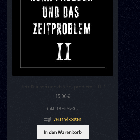
Kontakt
Links
Herr Paulsen und das Zeitproblem – II LP
15,00
€
inkl. 19 % MwSt.
zzgl.
Versandkosten
In den Warenkorb