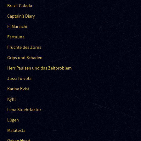
Brexit Colada
Captain’s Diary
El Mariachi
Fartuuna
Früchte des Zorns
Grips und Schaden
Herr Paulsen und das Zeitproblem
Jussi Toivola
Karina Kvist
Kÿhl
Lena Stoehrfaktor
Lügen
Malatesta
Oaken Heart