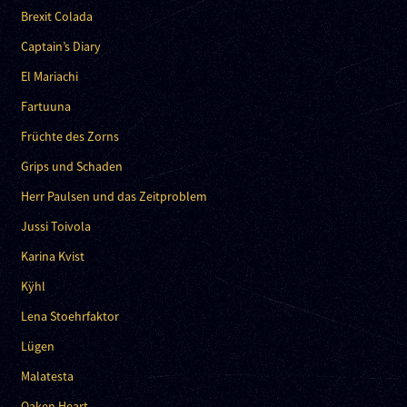
Brexit Colada
Captain’s Diary
El Mariachi
Fartuuna
Früchte des Zorns
Grips und Schaden
Herr Paulsen und das Zeitproblem
Jussi Toivola
Karina Kvist
Kÿhl
Lena Stoehrfaktor
Lügen
Malatesta
Oaken Heart