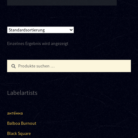
Einzelnes Ergebnis wird angezeigt
Suchen
Suchen
nach:
Labelartists
анте́нна
Balboa Burnout
Black Square