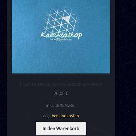
Kontakt
Links
Früchte des Zorns – Kaleidoskop – DoLP
20,00
€
inkl. 19 % MwSt.
zzgl.
Versandkosten
In den Warenkorb