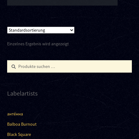
Einzelnes Ergebnis wird angezeigt
Suchen
Suchen
nach:
Labelartists
анте́нна
Balboa Burnout
Black Square