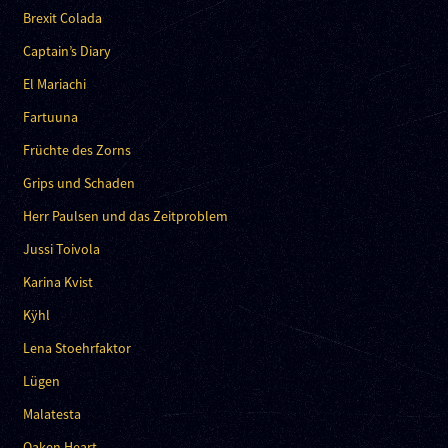
Brexit Colada
Captain’s Diary
El Mariachi
Fartuuna
Früchte des Zorns
Grips und Schaden
Herr Paulsen und das Zeitproblem
Jussi Toivola
Karina Kvist
Kÿhl
Lena Stoehrfaktor
Lügen
Malatesta
Oaken Heart