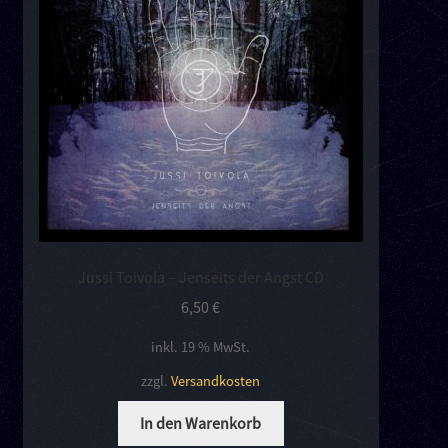
Kontakt
Links
Jussi Toivola – Jenseits der Angst CD
6,50
€
inkl. 19 % MwSt.
zzgl.
Versandkosten
In den Warenkorb