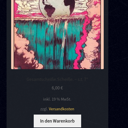
Kontakt
Links
Gesamtscheiße.Scheiße. – s.t. 7″
6,00
€
inkl. 19 % MwSt.
zzgl.
Versandkosten
In den Warenkorb