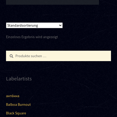
Einzelnes Ergebnis wird angezeigt
Suchen
Suchen
nach:
Labelartists
анте́нна
Balboa Burnout
Black Square