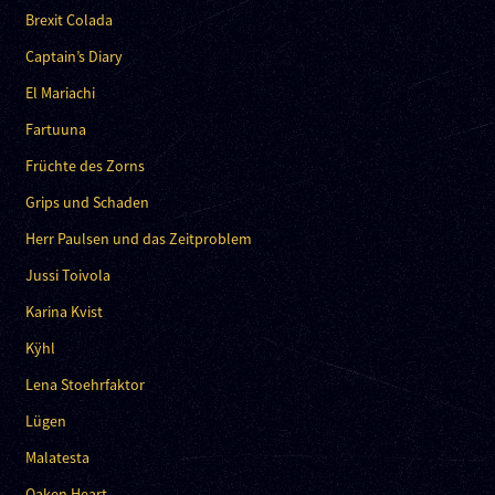
Brexit Colada
Captain’s Diary
El Mariachi
Fartuuna
Früchte des Zorns
Grips und Schaden
Herr Paulsen und das Zeitproblem
Jussi Toivola
Karina Kvist
Kÿhl
Lena Stoehrfaktor
Lügen
Malatesta
Oaken Heart