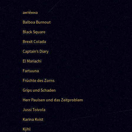
анте́нна
Balboa Burnout
Black Square
Brexit Colada
Captain’s Diary
El Mariachi
Fartuuna
Früchte des Zorns
Grips und Schaden
Herr Paulsen und das Zeitproblem
Jussi Toivola
Karina Kvist
Kÿhl