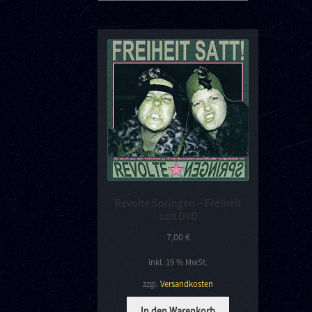
Revolte Springen – Freiheit
satt DVD
7,00
€
inkl. 19 % MwSt.
zzgl.
Versandkosten
In den Warenkorb