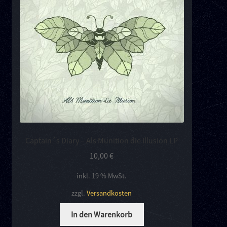
Kontakt
Links
Captain´s Diary – Als Munition die Illusion LP
10,00
€
inkl. 19 % MwSt.
zzgl.
Versandkosten
In den Warenkorb