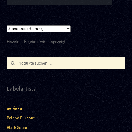
Einzelnes Ergebnis wird angezeigt
Suchen
Suchen
nach:
Labelartists
анте́нна
Balboa Burnout
Black Square