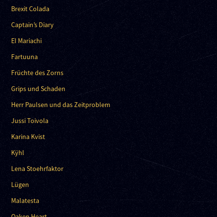
Brexit Colada
Captain’s Diary
El Mariachi
Fartuuna
Früchte des Zorns
Grips und Schaden
Herr Paulsen und das Zeitproblem
Jussi Toivola
Karina Kvist
Kÿhl
Lena Stoehrfaktor
Lügen
Malatesta
Oaken Heart