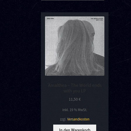
Amalthea – The World ends
with you LP
11,50
€
inkl. 19 % MwSt.
zzgl.
Versandkosten
In den Warenkorb