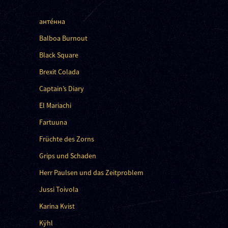
анте́нна
Balboa Burnout
Black Square
Brexit Colada
Captain’s Diary
El Mariachi
Fartuuna
Früchte des Zorns
Grips und Schaden
Herr Paulsen und das Zeitproblem
Jussi Toivola
Karina Kvist
Kÿhl