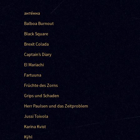
анте́нна
Balboa Burnout
Black Square
Brexit Colada
Captain’s Diary
El Mariachi
Fartuuna
Früchte des Zorns
Grips und Schaden
Herr Paulsen und das Zeitproblem
Jussi Toivola
Karina Kvist
Kÿhl