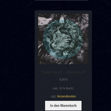
Oaken Heart – Alluvium LP
5,00
€
inkl. 19 % MwSt.
zzgl.
Versandkosten
In den Warenkorb