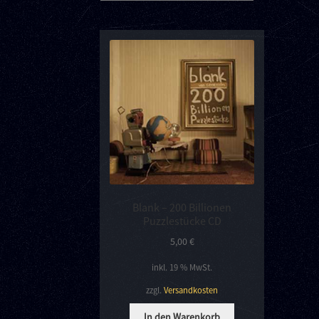
Blank – 200 Billionen
Puzzlestücke CD
5,00
€
inkl. 19 % MwSt.
zzgl.
Versandkosten
In den Warenkorb