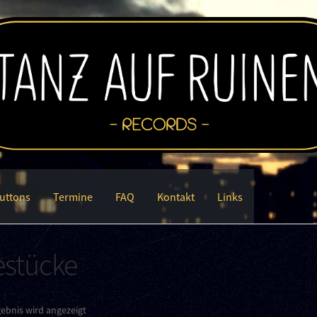
uttons
Termine
FAQ
Kontakt
Links
estücke
gebnis wird angezeigt