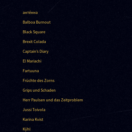
анте́нна
Balboa Burnout
Black Square
Brexit Colada
Captain’s Diary
El Mariachi
Fartuuna
Früchte des Zorns
Grips und Schaden
Herr Paulsen und das Zeitproblem
Jussi Toivola
Karina Kvist
Kÿhl